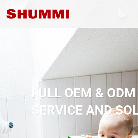
舒
美
興
業
股
份
有
FULL OEM & ODM
限
SERVICE AND SO
公
司