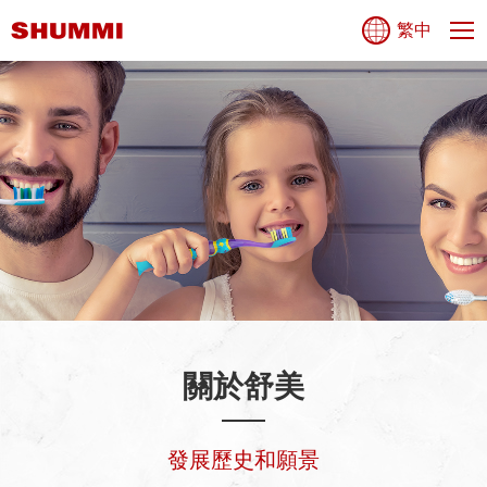
舒
繁中
Sh
美
Nav
興
業
股
份
有
限
公
關於舒美
司
發展歷史和願景