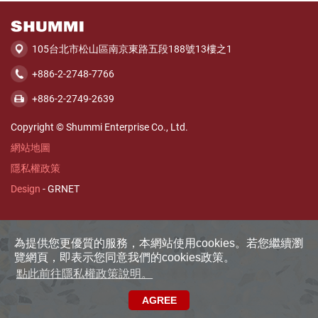
舒
美
105台北市松山區南京東路五段188號13樓之1
興
+886-2-2748-7766
業
+886-2-2749-2639
股
份
Copyright © Shummi Enterprise Co., Ltd.
有
網站地圖
限
隱私權政策
公
Design
- GRNET
司
為提供您更優質的服務，本網站使用cookies。若您繼續瀏
覽網頁，即表示您同意我們的cookies政策。
點此前往隱私權政策說明。
AGREE